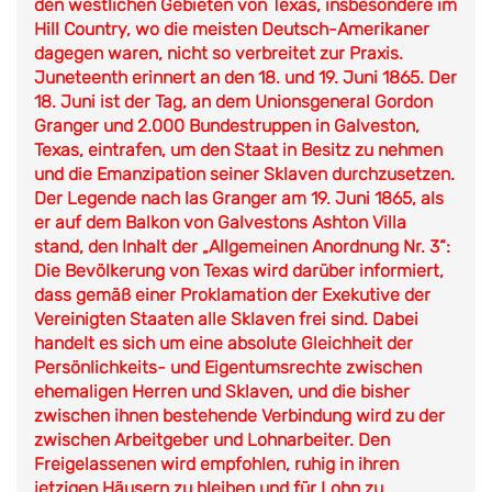
den westlichen Gebieten von Texas, insbesondere im
Hill Country, wo die meisten Deutsch-Amerikaner
dagegen waren, nicht so verbreitet zur Praxis.
Juneteenth erinnert an den 18. und 19. Juni 1865. Der
18. Juni ist der Tag, an dem Unionsgeneral Gordon
Granger und 2.000 Bundestruppen in Galveston,
Texas, eintrafen, um den Staat in Besitz zu nehmen
und die Emanzipation seiner Sklaven durchzusetzen.
Der Legende nach las Granger am 19. Juni 1865, als
er auf dem Balkon von Galvestons Ashton Villa
stand, den Inhalt der „Allgemeinen Anordnung Nr. 3“:
Die Bevölkerung von Texas wird darüber informiert,
dass gemäß einer Proklamation der Exekutive der
Vereinigten Staaten alle Sklaven frei sind. Dabei
handelt es sich um eine absolute Gleichheit der
Persönlichkeits- und Eigentumsrechte zwischen
ehemaligen Herren und Sklaven, und die bisher
zwischen ihnen bestehende Verbindung wird zu der
zwischen Arbeitgeber und Lohnarbeiter. Den
Freigelassenen wird empfohlen, ruhig in ihren
jetzigen Häusern zu bleiben und für Lohn zu