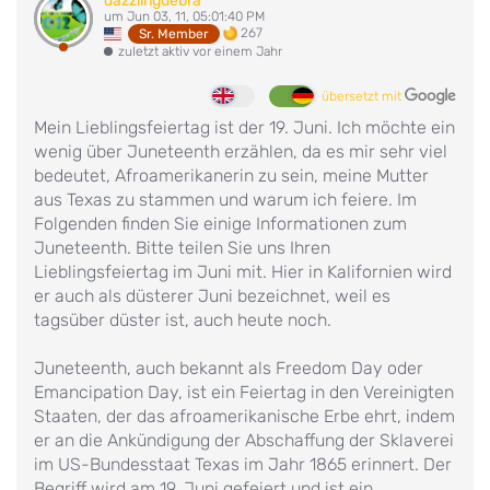
dazzlingdebra
um Jun 03, 11, 05:01:40 PM
267
Sr. Member
zuletzt aktiv vor einem Jahr
übersetzt mit
Mein Lieblingsfeiertag ist der 19. Juni. Ich möchte ein
wenig über Juneteenth erzählen, da es mir sehr viel
bedeutet, Afroamerikanerin zu sein, meine Mutter
aus Texas zu stammen und warum ich feiere. Im
Folgenden finden Sie einige Informationen zum
Juneteenth. Bitte teilen Sie uns Ihren
Lieblingsfeiertag im Juni mit. Hier in Kalifornien wird
er auch als düsterer Juni bezeichnet, weil es
tagsüber düster ist, auch heute noch.
Juneteenth, auch bekannt als Freedom Day oder
Emancipation Day, ist ein Feiertag in den Vereinigten
Staaten, der das afroamerikanische Erbe ehrt, indem
er an die Ankündigung der Abschaffung der Sklaverei
im US-Bundesstaat Texas im Jahr 1865 erinnert. Der
Begriff wird am 19. Juni gefeiert und ist ein