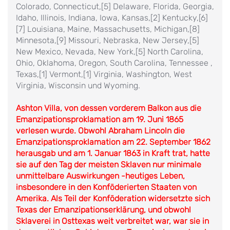
Colorado, Connecticut,[5] Delaware, Florida, Georgia,
Idaho, Illinois, Indiana, Iowa, Kansas,[2] Kentucky,[6]
[7] Louisiana, Maine, Massachusetts, Michigan,[8]
Minnesota,[9] Missouri, Nebraska, New Jersey,[5]
New Mexico, Nevada, New York,[5] North Carolina,
Ohio, Oklahoma, Oregon, South Carolina, Tennessee ,
Texas,[1] Vermont,[1] Virginia, Washington, West
Virginia, Wisconsin und Wyoming.
Ashton Villa, von dessen vorderem Balkon aus die
Emanzipationsproklamation am 19. Juni 1865
verlesen wurde. Obwohl Abraham Lincoln die
Emanzipationsproklamation am 22. September 1862
herausgab und am 1. Januar 1863 in Kraft trat, hatte
sie auf den Tag der meisten Sklaven nur minimale
unmittelbare Auswirkungen -heutiges Leben,
insbesondere in den Konföderierten Staaten von
Amerika. Als Teil der Konföderation widersetzte sich
Texas der Emanzipationserklärung, und obwohl
Sklaverei in Osttexas weit verbreitet war, war sie in