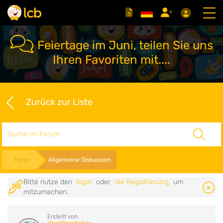
Feiertage im Juni, teilen Sie uns
Ihren Favoriten mit....
Zurück zur Liste
Suche
Foren
Allgemeine Diskussion
Bitte nutze den
login
oder
die Registrierung
um
mitzumachen.
Erstellt von