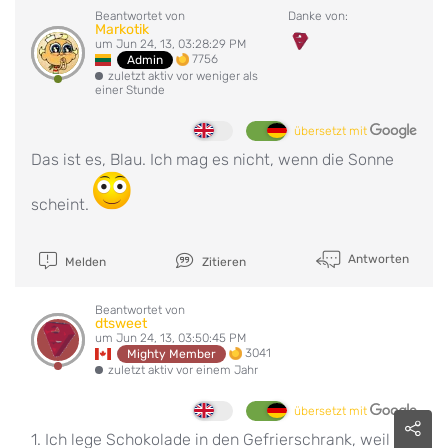
Beantwortet von
Danke von:
Markotik
um Jun 24, 13, 03:28:29 PM
7756
Admin
zuletzt aktiv vor weniger als
einer Stunde
übersetzt mit
Das ist es, Blau. Ich mag es nicht, wenn die Sonne
scheint.
Antworten
Melden
Zitieren
Beantwortet von
dtsweet
um Jun 24, 13, 03:50:45 PM
3041
Mighty Member
zuletzt aktiv vor einem Jahr
übersetzt mit
1. Ich lege Schokolade in den Gefrierschrank, weil ich