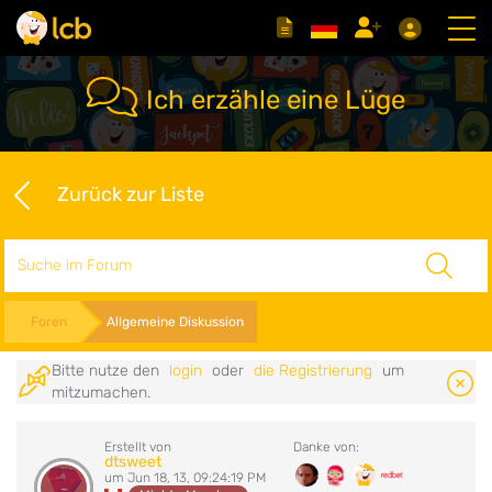
Ich erzähle eine Lüge
Zurück zur Liste
Suche
Foren
Allgemeine Diskussion
Bitte nutze den
login
oder
die Registrierung
um
mitzumachen.
Erstellt von
Danke von:
dtsweet
um Jun 18, 13, 09:24:19 PM