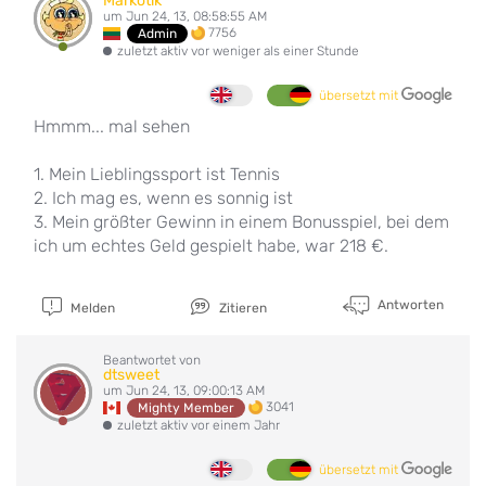
Markotik
um Jun 24, 13, 08:58:55 AM
7756
Admin
zuletzt aktiv vor weniger als einer Stunde
übersetzt mit
Hmmm... mal sehen
1. Mein Lieblingssport ist Tennis
2. Ich mag es, wenn es sonnig ist
3. Mein größter Gewinn in einem Bonusspiel, bei dem
ich um echtes Geld gespielt habe, war 218 €.
Antworten
Melden
Zitieren
Beantwortet von
dtsweet
um Jun 24, 13, 09:00:13 AM
3041
Mighty Member
zuletzt aktiv vor einem Jahr
übersetzt mit