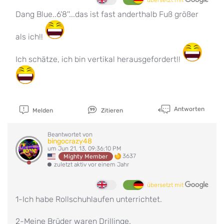
Dang Blue..6'8''...das ist fast anderthalb Fuß größer
als ich!!
Ich schätze, ich bin vertikal herausgefordert!!
Antworten
Melden
Zitieren
Beantwortet von
bingocrazy48
um Jun 21, 13, 09:36:10 PM
3637
Mighty Member
zuletzt aktiv vor einem Jahr
übersetzt mit
1-Ich habe Rollschuhlaufen unterrichtet.
2-Meine Brüder waren Drillinge.