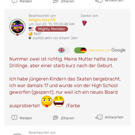
Antworten
Melden
Zitieren
Beantwortet von
Danke von:
bingocrazy48
um Jun 22, 13, 09:20:48 AM
Mighty Member
3637
zuletzt aktiv vor einem Jahr
übersetzt mit
Nummer zwei ist richtig. Meine Mutter hatte zwar
Drillinge, aber einer starb kurz nach der Geburt.
Ich habe jüngeren Kindern das Skaten beigebracht,
ich war damals 17 und wurde von der High School
geworfen (gesperrt), nur weil ich ein neues Board
ausprobierte!!
/Farbe
Antworten
Melden
Zitieren
Beantwortet von