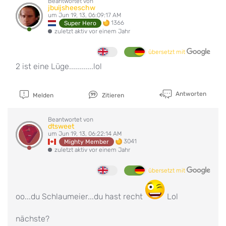
Beantwortet von
jbuijsheeschw
um Jun 19, 13, 06:09:17 AM
1366
Super Hero
zuletzt aktiv vor einem Jahr
übersetzt mit
2 ist eine Lüge............lol
Antworten
Melden
Zitieren
Beantwortet von
dtsweet
um Jun 19, 13, 06:22:14 AM
3041
Mighty Member
zuletzt aktiv vor einem Jahr
übersetzt mit
oo...du Schlaumeier...du hast recht
Lol
nächste?