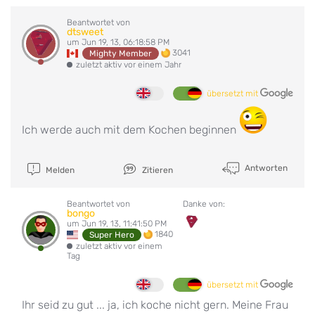
Beantwortet von
dtsweet
um Jun 19, 13, 06:18:58 PM
3041
Mighty Member
zuletzt aktiv vor einem Jahr
übersetzt mit
Ich werde auch mit dem Kochen beginnen
Antworten
Melden
Zitieren
Beantwortet von
Danke von:
bongo
um Jun 19, 13, 11:41:50 PM
1840
Super Hero
zuletzt aktiv vor einem
Tag
übersetzt mit
Ihr seid zu gut ... ja, ich koche nicht gern. Meine Frau