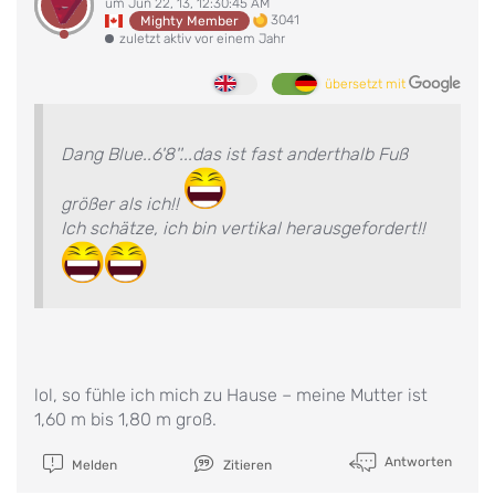
um Jun 22, 13, 12:30:45 AM
3041
Mighty Member
zuletzt aktiv vor einem Jahr
übersetzt mit
Dang Blue..6'8''...das ist fast anderthalb Fuß
größer als ich!!
Ich schätze, ich bin vertikal herausgefordert!!
lol, so fühle ich mich zu Hause – meine Mutter ist
1,60 m bis 1,80 m groß.
Antworten
Melden
Zitieren