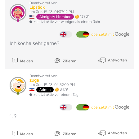
Beantwortet von
Lipstick
um Jun 19, 13, 01:37:12 PM
13901
Almighty Member
zuletzt aktiv vor weniger als einem Jahr
übersetzt mit
Ich koche sehr gerne?
Antworten
Melden
Zitieren
Beantwortet von
zuga
um Jun 19, 13, 04:52:10 PM
8479
Admin
zuletzt aktiv vor einem Tag
übersetzt mit
1. ?
Antworten
Melden
Zitieren