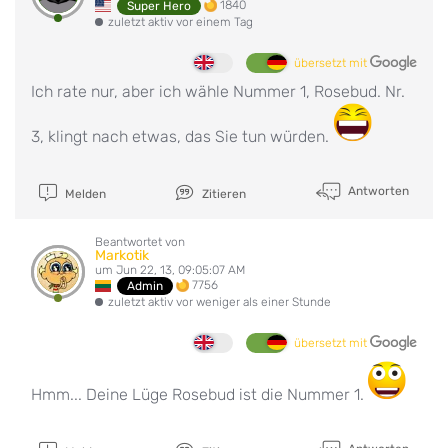
1840
Super Hero
zuletzt aktiv vor einem Tag
übersetzt mit
Ich rate nur, aber ich wähle Nummer 1, Rosebud. Nr.
3, klingt nach etwas, das Sie tun würden.
Antworten
Melden
Zitieren
Beantwortet von
Markotik
um Jun 22, 13, 09:05:07 AM
7756
Admin
zuletzt aktiv vor weniger als einer Stunde
übersetzt mit
Hmm... Deine Lüge Rosebud ist die Nummer 1.