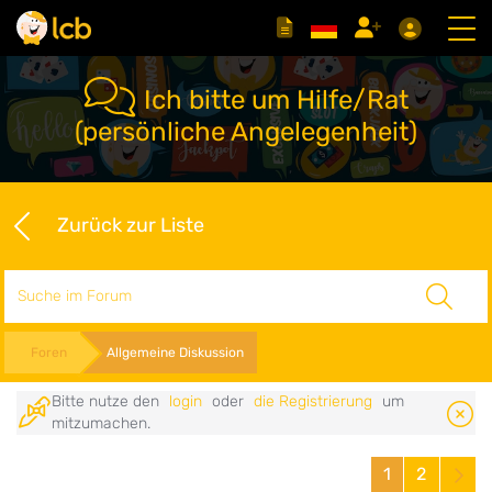
Ich bitte um Hilfe/Rat
(persönliche Angelegenheit)
Zurück zur Liste
Suche
Foren
Allgemeine Diskussion
Bitte nutze den
login
oder
die Registrierung
um
mitzumachen.
1
2