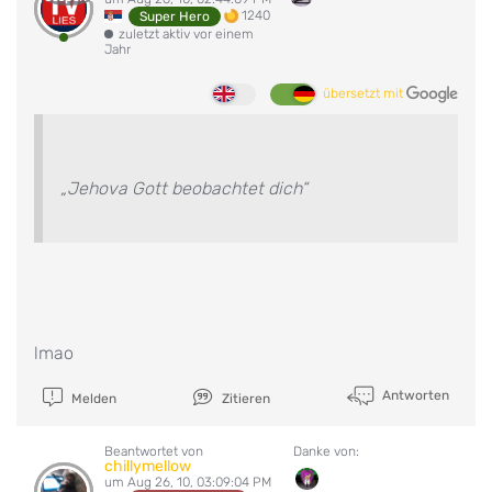
1240
Super Hero
zuletzt aktiv vor einem
Jahr
übersetzt mit
„Jehova Gott beobachtet dich“
lmao
Antworten
Melden
Zitieren
Beantwortet von
Danke von:
chillymellow
um Aug 26, 10, 03:09:04 PM