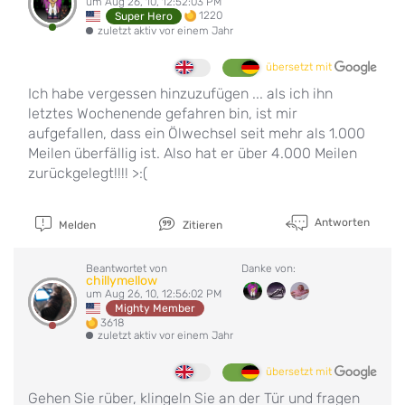
um Aug 26, 10, 12:52:03 PM
1220
Super Hero
zuletzt aktiv vor einem Jahr
übersetzt mit
Ich habe vergessen hinzuzufügen ... als ich ihn
letztes Wochenende gefahren bin, ist mir
aufgefallen, dass ein Ölwechsel seit mehr als 1.000
Meilen überfällig ist. Also hat er über 4.000 Meilen
zurückgelegt!!!! >:(
Antworten
Melden
Zitieren
Beantwortet von
Danke von:
chillymellow
um Aug 26, 10, 12:56:02 PM
Mighty Member
3618
zuletzt aktiv vor einem Jahr
übersetzt mit
Gehen Sie rüber, klingeln Sie an der Tür und fragen