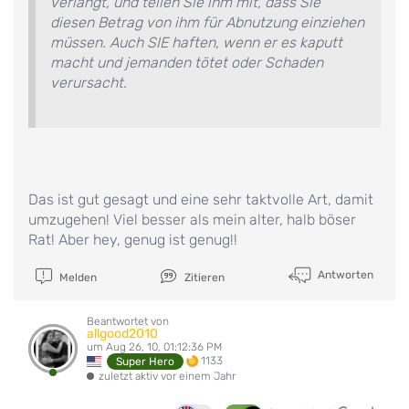
verlangt, und teilen Sie ihm mit, dass Sie
diesen Betrag von ihm für Abnutzung einziehen
müssen. Auch SIE haften, wenn er es kaputt
macht und jemanden tötet oder Schaden
verursacht.
Das ist gut gesagt und eine sehr taktvolle Art, damit
umzugehen! Viel besser als mein alter, halb böser
Rat! Aber hey, genug ist genug!!
Antworten
Melden
Zitieren
Beantwortet von
allgood2010
um Aug 26, 10, 01:12:36 PM
1133
Super Hero
zuletzt aktiv vor einem Jahr