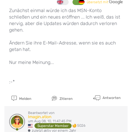
übersetzt mit
Zunächst einmal würde ich das MSN-Konto
schließen und ein neues eröffnen ... Ich weiß, das ist
nervig, aber die Updates würden dadurch verloren
gehen.
Ändern Sie ihre E-Mail-Adresse, wenn sie es auch
getan hat.
Nur meine Meinung...
:-*
Antworten
Melden
Zitieren
Beantwortet von
Imagin.ation
um Aug 08, 10, 11:47:45 PM
5026
Superstar Member
zuletzt aktiv vor einem Jahr