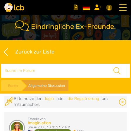
Eindringliche Ex-Freunde.
Zurück zur Liste
Suche
Foren
Allgemeine Diskussion
Bitte nutze den
login
oder
die Registrierung
um
mitzumachen.
Erstellt von
Imagin.ation
um Aug 08, 10, 11:27:31 PM