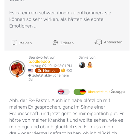
Es ist extrem schwer, ihnen zu entkommen, sie
können so sehr wirken, als hätten sie echte
Emotionen …
Antworten
Melden
Zitieren
Beantwortet von
Danke von:
toodleedoo
um Aug 09, 10, 12:12:01 PM
452
Sr. Member
zuletzt aktiv vor einem
Jahr
übersetzt mit
Ahh, der Ex-Faktor. Auch ich habe plötzlich mit
meinem Ex gesprochen, ganz im Sinne einer
Freundschaft, und jetzt geht es mir eigentlich gut. Er
hörte von meiner Krankheit und wollte sehen, wie es
mir ginge und ob ich glücklich sei. Er muss mich
drei- oder viermal gefragt haben, ob ich glücklich