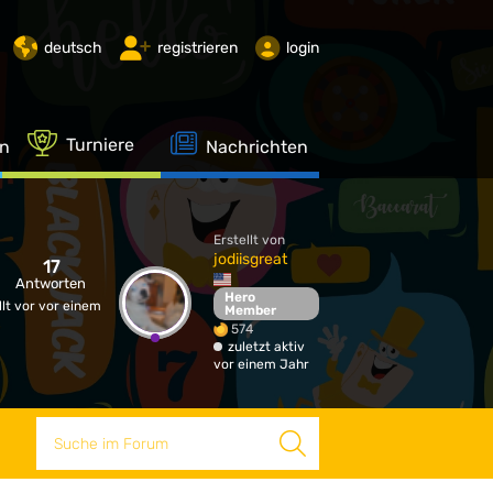
deutsch
registrieren
login
Turniere
en
Nachrichten
Erstellt von
jodiisgreat
17
Antworten
Hero
llt vor vor einem
Member
574
zuletzt aktiv
vor einem Jahr
Suche