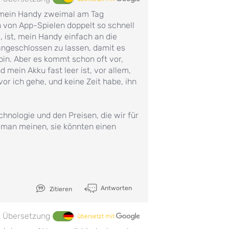
s mein Handy zweimal am Tag
n von App-Spielen doppelt so schnell
, ist, mein Handy einfach an die
ngeschlossen zu lassen, damit es
 bin. Aber es kommt schon oft vor,
 mein Akku fast leer ist, vor allem,
vor ich gehe, und keine Zeit habe, ihn
echnologie und den Preisen, die wir für
e man meinen, sie könnten einen
Antworten
Zitieren
Übersetzung
übersetzt mit