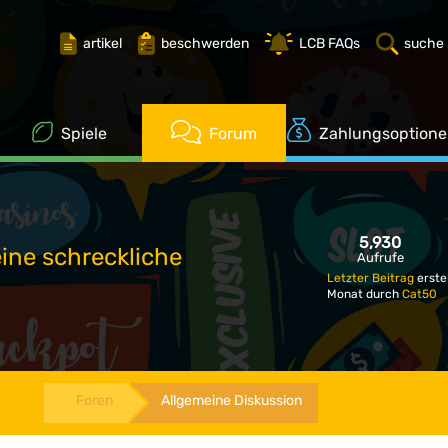
artikel
beschwerden
LCB FAQs
suche
Spiele
Forum
Zahlungsoption
5,930
eine schreckliche
Aufrufe
Letzter Beitrag
erste
Monat durch
Cat50
Foren
Allgemeine Diskussion