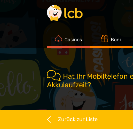
Casinos
Boni
Hat Ihr Mobiltelefon 
Akkulaufzeit?
Zurück zur Liste