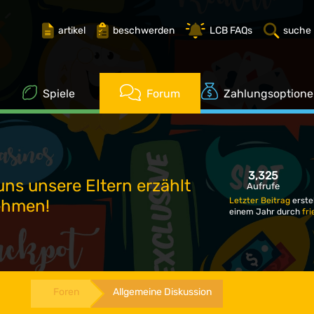
artikel
beschwerden
LCB FAQs
suche
Spiele
Forum
Zahlungsoption
3,325
uns unsere Eltern erzählt
Aufrufe
Letzter Beitrag
erste
ehmen!
einem Jahr durch
fr
Foren
Allgemeine Diskussion