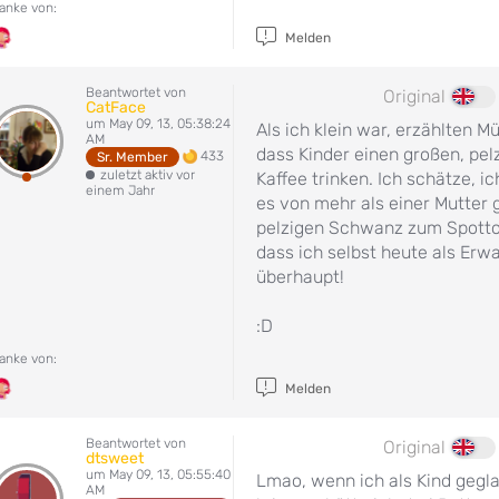
anke von:
Melden
Beantwortet von
Original
CatFace
um May 09, 13, 05:38:24
Als ich klein war, erzählten 
AM
dass Kinder einen großen, p
433
Sr. Member
zuletzt aktiv vor
Kaffee trinken. Ich schätze, i
einem Jahr
es von mehr als einer Mutter 
pelzigen Schwanz zum Spottob
dass ich selbst heute als Erw
überhaupt!
:D
anke von:
Melden
Beantwortet von
Original
dtsweet
um May 09, 13, 05:55:40
Lmao, wenn ich als Kind gegl
AM