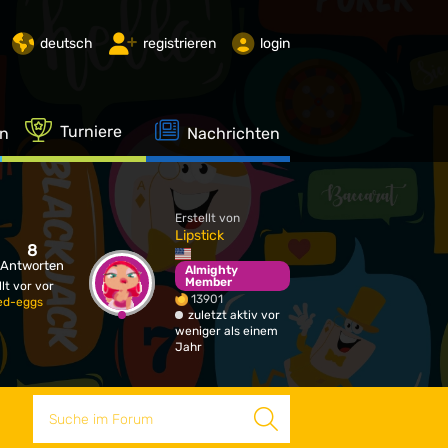
deutsch
registrieren
login
Turniere
en
Nachrichten
Erstellt von
Lipstick
8
Antworten
Almighty
Member
llt vor vor
13901
ied-eggs
zuletzt aktiv vor
weniger als einem
Jahr
Suche