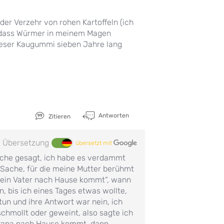
der Verzehr von rohen Kartoffeln (ich
, dass Würmer in meinem Magen
eser Kaugummi sieben Jahre lang
Antworten
Zitieren
Übersetzung
übersetzt mit
iche gesagt, ich habe es verdammt
 Sache, für die meine Mutter berühmt
 dein Vater nach Hause kommt“, wann
 bis ich eines Tages etwas wollte,
tun und ihre Antwort war nein, ich
schmollt oder geweint, also sagte ich
s Papa nach Hause kommt, dann