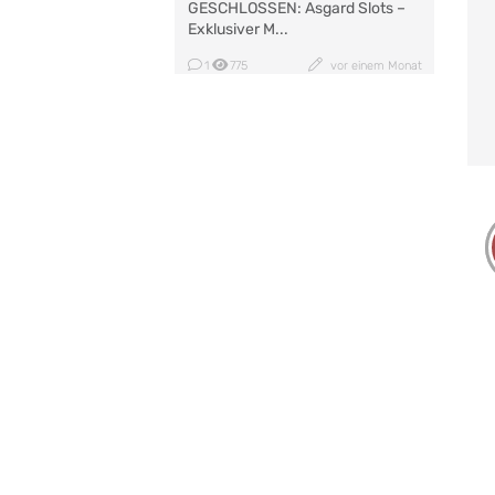
GESCHLOSSEN: Asgard Slots –
Exklusiver M...
1
775
vor einem Monat