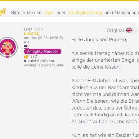
Bitte nutze den
login
oder
die Registrierung
um mitzumachen
Erstellt von
Original
Lipstick
um May 09, 13, 12:28:37
Hallo Jungs und Puppen,
AM
Almighty Member
Als der Muttertag näher rückt
13901
einige der unerhörten Dinge, 
zuletzt aktiv vor
weniger als einem Jahr
solle die Leine lassen!
Als ich 8-9 Jahre alt war, spi
Kindern aus der Nachbarschaf
nicht verirrte und drinnen war
„Wenn Sie sehen, wie die Stra
bedeutet das, dass der Schr
Licht vollständig an ist, komm
Straßen.“ auf der Suche nach 
Nun, es hat wie ein Zauber fun