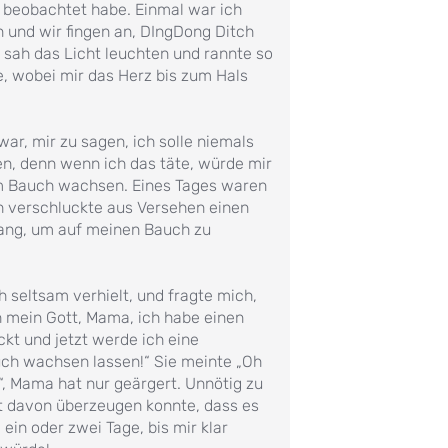
e beobachtet habe. Einmal war ich
 und wir fingen an, DIngDong Ditch
f, sah das Licht leuchten und rannte so
, wobei mir das Herz bis zum Hals
ar, mir zu sagen, ich solle niemals
, denn wenn ich das täte, würde mir
m Bauch wachsen. Eines Tages waren
ch verschluckte aus Versehen einen
ang, um auf meinen Bauch zu
h seltsam verhielt, und fragte mich,
Oh mein Gott, Mama, ich habe einen
t und jetzt werde ich eine
h wachsen lassen!“ Sie meinte „Oh
n“, Mama hat nur geärgert. Unnötig zu
t davon überzeugen konnte, dass es
ein oder zwei Tage, bis mir klar