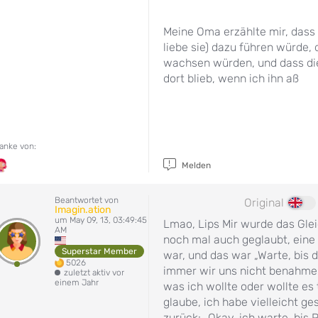
Meine Oma erzählte mir, dass 
liebe sie) dazu führen würde
wachsen würden, und dass di
dort blieb, wenn ich ihn aß
anke von:
Melden
Beantwortet von
Original
Imagin.ation
um May 09, 13, 03:49:45
Lmao, Lips Mir wurde das Gle
AM
noch mal auch geglaubt, eine
Superstar Member
war, und das war „Warte, bis
5026
immer wir uns nicht benahmen,
zuletzt aktiv vor
einem Jahr
was ich wollte oder wollte es 
glaube, ich habe vielleicht ge
zurück: „Okay, ich warte, bi