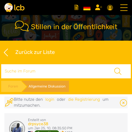
Stillen in der Öffentlichkeit
Zurück zur Liste
Suche
Foren
Allgemeine Diskussion
Bitte nutze den
login
oder
die Registrierung
um
mitzumachen.
Erstellt von
drpsyce38
um Jan 25, 10, 08:35:50 PM