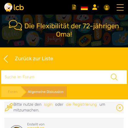
Die Flexibilität der 72-jährigen
Oma!
Zurück zur Liste
Suche
Foren
Allgemeine Diskussion
Bitte nutze den
login
oder
die Registrierung
um
mitzumachen.
Erstellt von