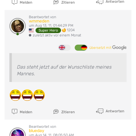
Antworten
Melden
Zitieren
Beantwortet von
wmmeden
um Aug 13, 11, 01:44:29 PM
1204
Super Hero
zuletzt aktiv vor einem Monat
übersetzt mit
Das steht jetzt auf der Wunschliste meines
Mannes.
Antworten
Melden
Zitieren
Beantwortet von
blueday
um Aug 14, 11, 08:05:50 AM