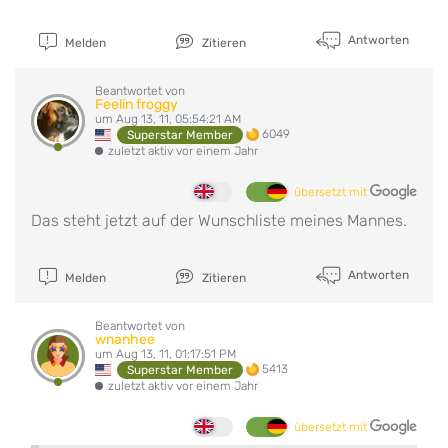
Antworten
Melden
Zitieren
Beantwortet von
Feelin froggy
um Aug 13, 11, 05:54:21 AM
6049
Superstar Member
zuletzt aktiv vor einem Jahr
übersetzt mit
Das steht jetzt auf der Wunschliste meines Mannes.
Antworten
Melden
Zitieren
Beantwortet von
wnanhee
um Aug 13, 11, 01:17:51 PM
5413
Superstar Member
zuletzt aktiv vor einem Jahr
übersetzt mit