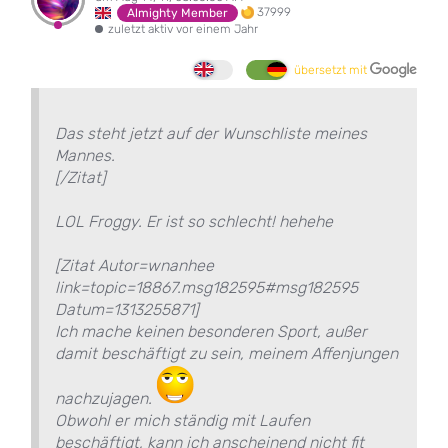
37999
Almighty Member
zuletzt aktiv vor einem Jahr
übersetzt mit
Das steht jetzt auf der Wunschliste meines
Mannes.
[/Zitat]
LOL Froggy. Er ist so schlecht! hehehe
[Zitat Autor=wnanhee
link=topic=18867.msg182595#msg182595
Datum=1313255871]
Ich mache keinen besonderen Sport, außer
damit beschäftigt zu sein, meinem Affenjungen
nachzujagen.
Obwohl er mich ständig mit Laufen
beschäftigt, kann ich anscheinend nicht fit