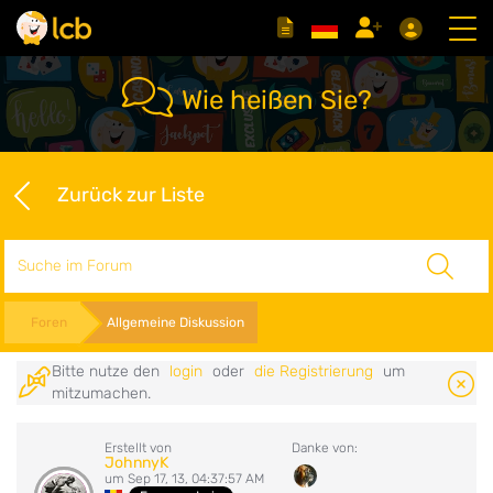
Wie heißen Sie?
Zurück zur Liste
Suche
Foren
Allgemeine Diskussion
Bitte nutze den
login
oder
die Registrierung
um
mitzumachen.
Erstellt von
Danke von:
JohnnyK
um Sep 17, 13, 04:37:57 AM