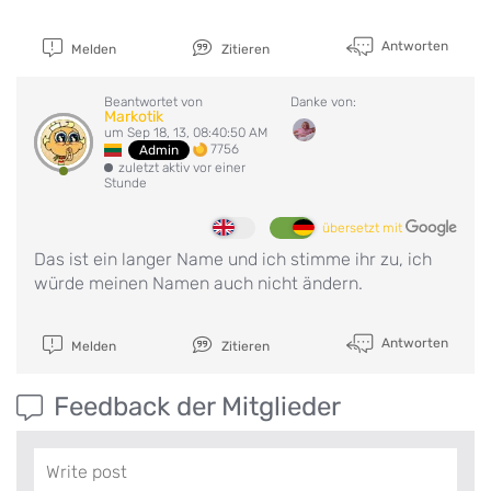
Antworten
Melden
Zitieren
Beantwortet von
Danke von:
Markotik
um Sep 18, 13, 08:40:50 AM
7756
Admin
zuletzt aktiv vor einer
Stunde
übersetzt mit
Das ist ein langer Name und ich stimme ihr zu, ich
würde meinen Namen auch nicht ändern.
Antworten
Melden
Zitieren
Feedback der Mitglieder