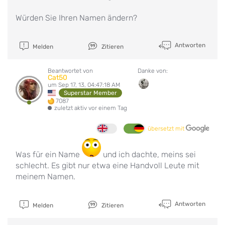
Würden Sie Ihren Namen ändern?
Antworten
Melden
Zitieren
Beantwortet von
Danke von:
Cat50
um Sep 17, 13, 04:47:18 AM
Superstar Member
7087
zuletzt aktiv vor einem Tag
übersetzt mit
Was für ein Name
und ich dachte, meins sei
schlecht. Es gibt nur etwa eine Handvoll Leute mit
meinem Namen.
Antworten
Melden
Zitieren