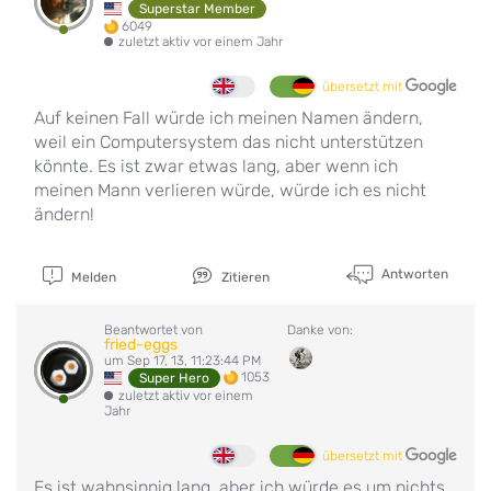
Superstar Member
6049
zuletzt aktiv vor einem Jahr
übersetzt mit
Auf keinen Fall würde ich meinen Namen ändern,
weil ein Computersystem das nicht unterstützen
könnte. Es ist zwar etwas lang, aber wenn ich
meinen Mann verlieren würde, würde ich es nicht
ändern!
Antworten
Melden
Zitieren
Beantwortet von
Danke von:
fried-eggs
um Sep 17, 13, 11:23:44 PM
1053
Super Hero
zuletzt aktiv vor einem
Jahr
übersetzt mit
Es ist wahnsinnig lang, aber ich würde es um nichts