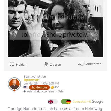
Antworten
Melden
Zitieren
Beantwortet von
liquorman
um Mar 23, 11, 01:45:31 PM
451
Sr. Member
zuletzt aktiv vor einem Jahr
übersetzt mit
Traurige Nachrichten. Ich habe es auf dem Heimweg