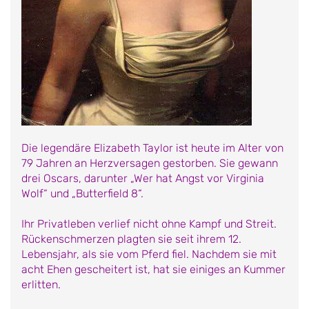
Die legendäre Elizabeth Taylor ist heute im Alter von
79 Jahren an Herzversagen gestorben. Sie gewann
drei Oscars, darunter „Wer hat Angst vor Virginia
Wolf“ und „Butterfield 8“.
Ihr Privatleben verlief nicht ohne Kampf und Streit.
Rückenschmerzen plagten sie seit ihrem 12.
Lebensjahr, als sie vom Pferd fiel. Nachdem sie mit
acht Ehen gescheitert ist, hat sie einiges an Kummer
erlitten.