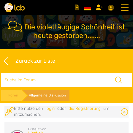
Die violettäugige Schönheit ist
heute gestorben.......
Zurück zur Liste
Suche
Foren
Allgemeine Diskussion
Bitte nutze den
login
oder
die Registrierung
um
mitzumachen.
Erstellt von