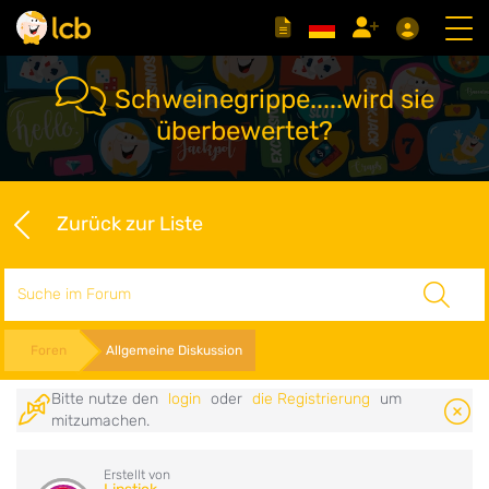
Schweinegrippe.....wird sie
überbewertet?
Zurück zur Liste
Suche
Foren
Allgemeine Diskussion
Bitte nutze den
login
oder
die Registrierung
um
mitzumachen.
Erstellt von