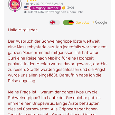
Lipstick
um Nov 07, 09, 09:55:24 AM
13901
Almighty Member
zuletzt aktiv vor weniger als einem Jahr
übersetzt mit
Hallo Mitglieder,
Der Ausbruch der Schweinegrippe löste weltweit
eine Massenhysterie aus. Ich jedenfalls war von dem
ganzen Medienrummel mitgerissen. Ich hatte für
Juni eine Reise nach Mexiko für eine Hochzeit
geplant. In den Medien wurde davor gewarnt, dorthin
zu reisen. Städte wurden geschlossen und die Angst
wurde uns allen eingeflößt. Daraufhin habe ich die
Reise abgesagt.
Meine Frage ist... warum der ganze Hype um die
Schweinegrippe? Im Laufe der Geschichte gab es
immer einen Grippevirus. Einige Ärzte behaupten,
dies sei überbewertet. Alle Grippeerreger haben
Todesfälle verursacht. Warum ist dieser hier so