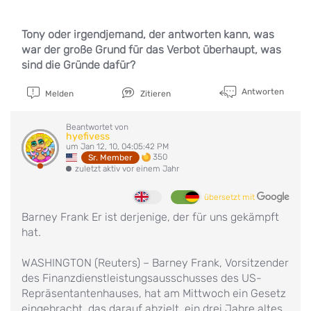
Tony oder irgendjemand, der antworten kann, was
war der große Grund für das Verbot überhaupt, was
sind die Gründe dafür?
Antworten
Melden
Zitieren
Beantwortet von
hyefivess
um Jan 12, 10, 04:05:42 PM
350
Sr. Member
zuletzt aktiv vor einem Jahr
übersetzt mit
Barney Frank Er ist derjenige, der für uns gekämpft
hat.
WASHINGTON (Reuters) – Barney Frank, Vorsitzender
des Finanzdienstleistungsausschusses des US-
Repräsentantenhauses, hat am Mittwoch ein Gesetz
eingebracht, das darauf abzielt, ein drei Jahre altes