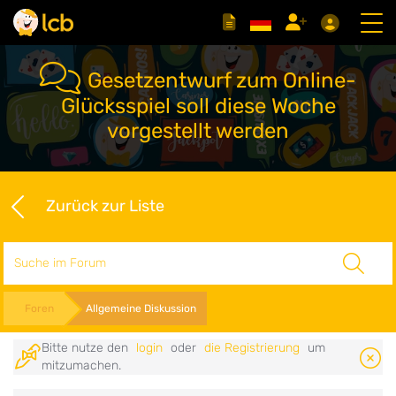
Gesetzentwurf zum Online-
Glücksspiel soll diese Woche
vorgestellt werden
Zurück zur Liste
Suche
Foren
Allgemeine Diskussion
Bitte nutze den
login
oder
die Registrierung
um
mitzumachen.