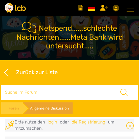
Netspend......schlechte
Nachrichten......Meta Bank wird
untersucht.....
Zurück zur Liste
Suche
Foren
Allgemeine Diskussion
Bitte nutze den
login
oder
die Registrierung
um
mitzumachen.