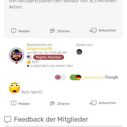
von NetSpend planen den Verkauf von 16,3 Millionen
Aktien.
Antworten
Melden
Zitieren
Beantwortet von
Danke von:
bingocrazy48
um Oct 14, 10, 11:01:48 AM
Mighty Member
3637
zuletzt aktiv vor einem Jahr
übersetzt mit
Ach nein!!!
Antworten
Melden
Zitieren
Feedback der Mitglieder