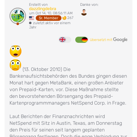
Erstellt von
Danke von:
dazzlingdebra
um Oct 14, 10, 08:56:11 AM
267
Sr. Member
zuletzt aktiv vor einem
Jahr
übersetzt mit
(13. Oktober 2010) Die
Bankenaufsichtsbehörden des Bundes gingen diesen
Monat hart gegen MetaBank, einen großen Anbieter
von Prepaid-Karten, vor. Diese Maßnahme stellte
den bevorstehenden Börsengang des Prepaid-
Kartenprogrammmanagers NetSpend Corp. in Frage.
Laut Berichten der Finanznachrichten wird
NetSpend mit Sitz in Austin, Texas, am Donnerstag
den Preis für seinen seit langem geplanten
Börsengang festlegen. Doch die enge Verbindung zur