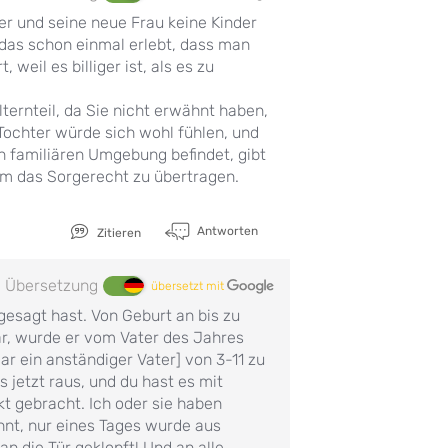
 er und seine neue Frau keine Kinder
as schon einmal erlebt, dass man
, weil es billiger ist, als es zu
Elternteil, da Sie nicht erwähnt haben,
 Tochter würde sich wohl fühlen, und
en familiären Umgebung befindet, gibt
hm das Sorgerecht zu übertragen.
Antworten
Zitieren
Übersetzung
übersetzt mit
esagt hast. Von Geburt an bis zu
ar, wurde er vom Vater des Jahres
war ein anständiger Vater] von 3-11 zu
 jetzt raus, und du hast es mit
t gebracht. Ich oder sie haben
nt, nur eines Tages wurde aus
n die Tür geklopft! Und an alle