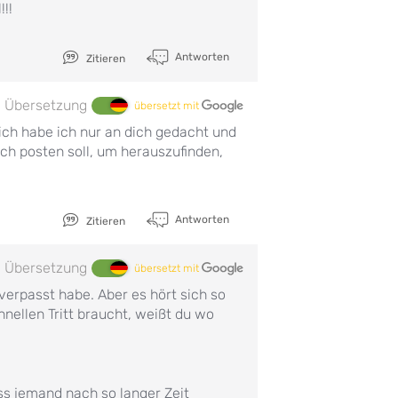
!!
Antworten
Zitieren
Übersetzung
übersetzt mit
ich habe ich nur an dich gedacht und
ch posten soll, um herauszufinden,
Antworten
Zitieren
Übersetzung
übersetzt mit
1 verpasst habe. Aber es hört sich so
chnellen Tritt braucht, weißt du wo
ss jemand nach so langer Zeit