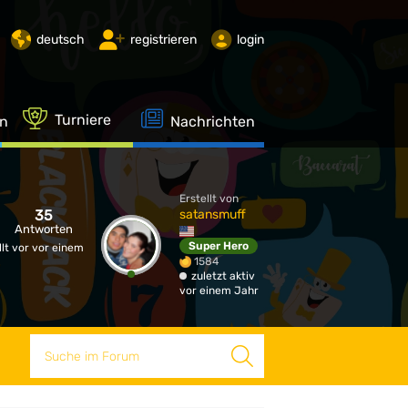
deutsch
registrieren
login
Turniere
en
Nachrichten
Erstellt von
35
satansmuff
Antworten
Super Hero
llt vor vor einem
1584
zuletzt aktiv
vor einem Jahr
Suche