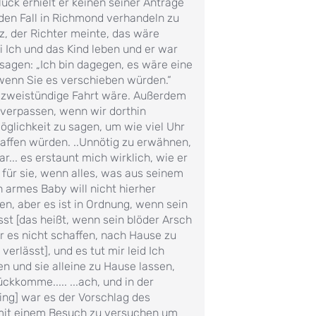
ück erhielt er keinen seiner Anträge
den Fall in Richmond verhandeln zu
tz, der Richter meinte, das wäre
i Ich und das Kind leben und er war
agen: „Ich bin dagegen, es wäre eine
 wenn Sie es verschieben würden.“
ine zweistündige Fahrt wäre. Außerdem
 verpassen, wenn wir dorthin
öglichkeit zu sagen, um wie viel Uhr
affen würden. ..Unnötig zu erwähnen,
... es erstaunt mich wirklich, wie er
 für sie, wenn alles, was aus seinem
oh armes Baby will nicht hierher
en, aber es ist in Ordnung, wenn sein
sst [das heißt, wenn sein blöder Arsch
r es nicht schaffen, nach Hause zu
erlässt], und es tut mir leid Ich
en und sie alleine zu Hause lassen,
kkomme..... ...ach, und in der
ing] war es der Vorschlag des
 mit einem Besuch zu versuchen um