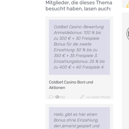
Mitglieder, die dieses Thema
besucht haben, lasen auch:
Coldbet Casino-Bewertung
Anmeldebonus: 100 % bis
zu 300 € + 30 Freispiele
Bonus für die zweite
Einzahlung: 50 % bis zu
350 € + 35 Freispiele 3.
Einzahlungsbonus: 25 % bis
zu 400 € + 40 Freispiele 4.
Coldbet Casino Boni und
Aktionen
1
652
vor einem Monat
Hallo, gibt es hier einen
Bonus ohne Einzahlung,
den jemand gespielt und